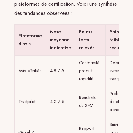
plateformes de certification. Voici une synthèse
des tendances observées :
Note
Points
Points
Plateforme
moyenne
forts
faibles
d’avis
indicative
relevés
récurrents
Conformité
Délais de
Avis Vérifiés
4.8 / 5
produit,
livraison
rapidité
transporteur
Problèmes
Réactivité
Trustpilot
4.2 / 5
de stock
du SAV
ponctuels
Suivi de
Rapport
iGraal /
colis