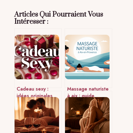
Articles Qui Pourraient Vous
Intéresser :
Cadeau sexy :
Massage naturiste
idées originales
à aix : guide
pour pimenter vos
complet pour une
surprises
expérience sereine
et respectueuse