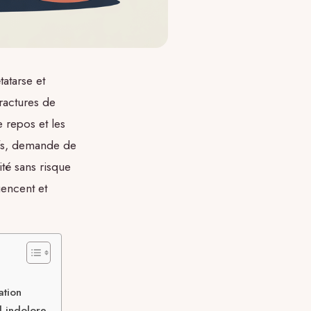
atarse et
ractures de
e repos et les
ifs, demande de
ité sans risque
uencent et
ation
d indolore