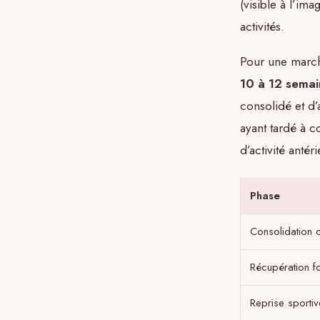
(visible à l’im
activités.
Pour une march
10 à 12 semai
consolidé et d’
ayant tardé à c
d’activité antéri
Phase
Consolidation o
Récupération fo
Reprise sporti