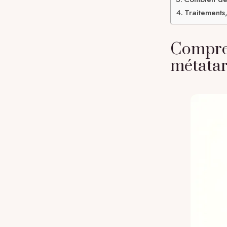
Traitements,
Compren
métatars