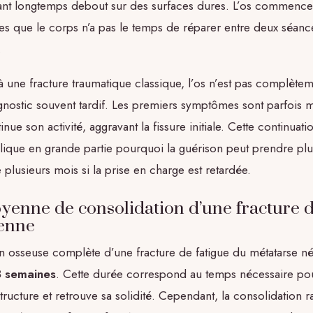
ant longtemps debout sur des surfaces dures. L’os commenc
es que le corps n’a pas le temps de réparer entre deux séanc
.
 une fracture traumatique classique, l’os n’est pas complète
gnostic souvent tardif. Les premiers symptômes sont parfois m
inue son activité, aggravant la fissure initiale. Cette continuati
xplique en grande partie pourquoi la guérison peut prendre plu
 plusieurs mois si la prise en charge est retardée.
enne de consolidation d’une fracture d
ienne
n osseuse complète d’une fracture de fatigue du métatarse né
8 semaines
. Cette durée correspond au temps nécessaire pou
structure et retrouve sa solidité. Cependant, la consolidation 