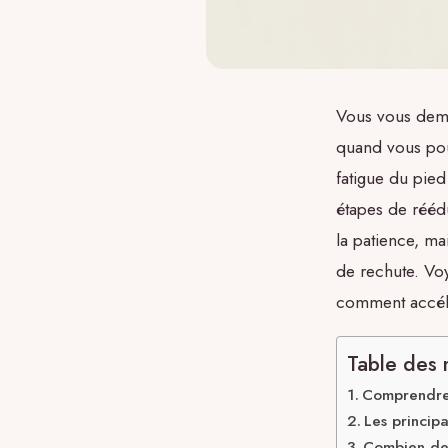
Vous vous dema
quand vous pou
fatigue du pied
étapes de réédu
la patience, ma
de rechute. Voy
comment accélé
Table des 
Comprendre 
Les princip
Combien de 