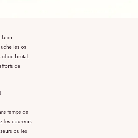
e bien
ouche les os
n choc brutal.
fforts de
u
sans temps de
ez les coureurs
nseurs ou les