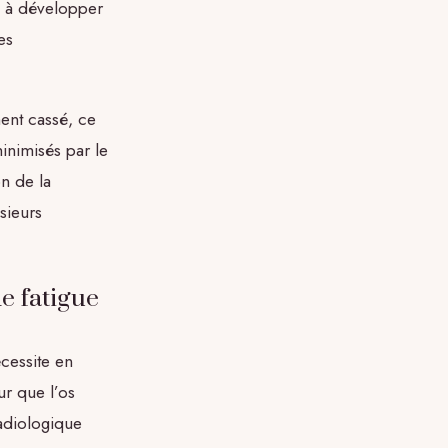
e à développer
es
ment cassé, ce
inimisés par le
on de la
sieurs
e fatigue
cessite en
r que l’os
radiologique