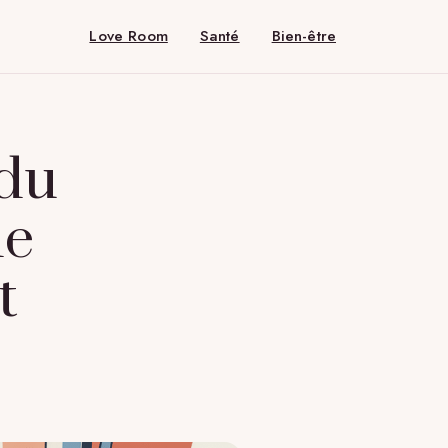
Love Room
Santé
Bien-être
 du
de
t