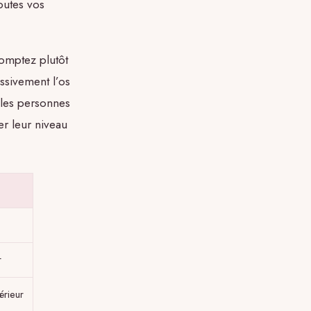
outes vos
omptez plutôt
ssivement l’os
u les personnes
er leur niveau
r
érieur