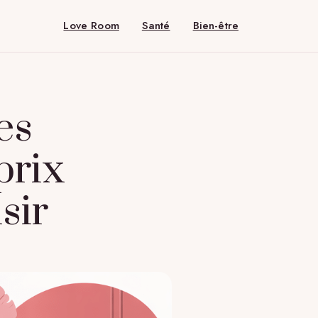
Love Room
Santé
Bien-être
es
prix
sir