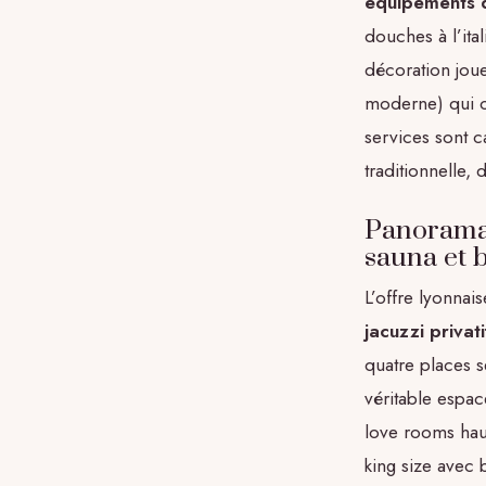
équipements d
douches à l’ita
décoration jou
moderne) qui c
services sont c
traditionnelle, 
Panorama d
sauna et 
L’offre lyonnai
jacuzzi privati
quatre places s
véritable espa
love rooms hau
king size avec 