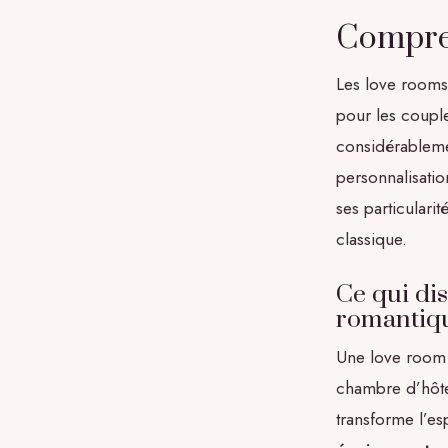
Compren
Les love rooms 
pour les couple
considérableme
personnalisation
ses particulari
classique.
Ce qui di
romantiqu
Une love room 
chambre d’hôte
transforme l’es