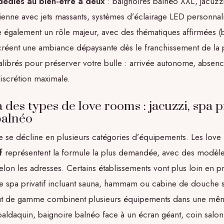
édiés au bien-être à deux
: baignoires balnéo XXL, jacuzzis
lienne avec jets massants, systèmes d’éclairage LED personnal
e également un rôle majeur, avec des thématiques affirmées (
réent une ambiance dépaysante dès le franchissement de la p
alibrés pour préserver votre bulle : arrivée autonome, absen
discrétion maximale.
es types de love rooms : jacuzzi, spa pr
balnéo
se se décline en plusieurs catégories d’équipements. Les lov
f
représentent la formule la plus demandée, avec des modèl
elon les adresses. Certains établissements vont plus loin en 
ce spa privatif incluant sauna, hammam ou cabine de douche s
t de gamme combinent plusieurs équipements dans une même 
baldaquin, baignoire balnéo face à un écran géant, coin salo