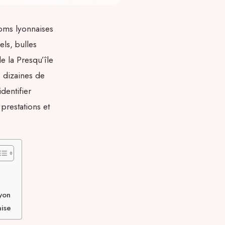
oms lyonnaises
els, bulles
e la Presqu’île
s dizaines de
dentifier
prestations et
yon
aise