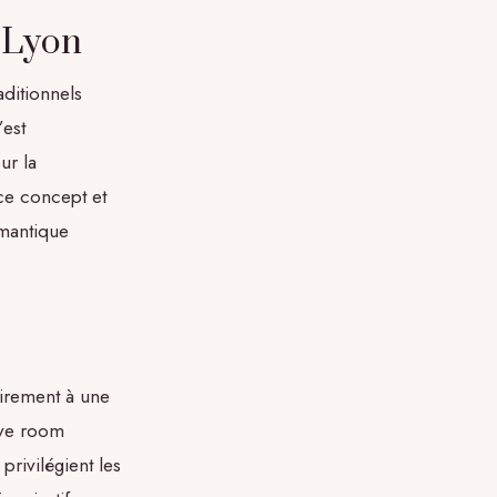
 Lyon
ditionnels
’est
ur la
 ce concept et
omantique
irement à une
ove room
rivilégient les