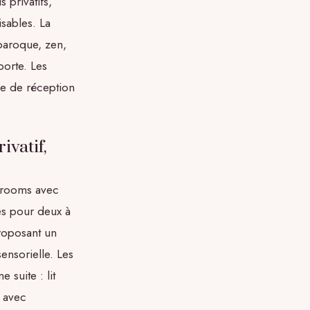
 privatifs,
isables. La
baroque, zen,
orte. Les
ce de réception
ivatif,
e rooms avec
es pour deux à
proposant un
ensorielle. Les
suite : lit
n avec