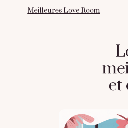
Meilleures Love Room
L
mei
et