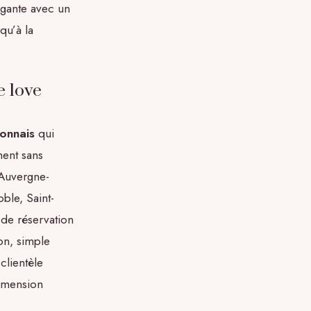
égante avec un
qu’à la
e love
yonnais
qui
ment sans
 Auvergne-
ble, Saint-
 de réservation
on, simple
clientèle
dimension