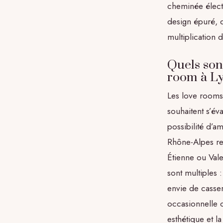
cheminée électr
design épuré, d
multiplication d
Quels sont
room à L
Les love rooms
souhaitent s’év
possibilité d’a
Rhône-Alpes re
Étienne ou Vale
sont multiples 
envie de casser
occasionnelle c
esthétique et l