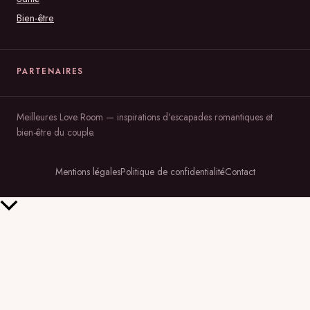
Bien-être
PARTENAIRES
Meilleures Love Room — inspirations d'escapades romantiques et
bien-être du couple.
Mentions légales
Politique de confidentialité
Contact
Retour
en
haut