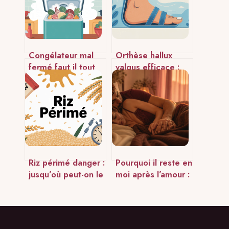
Congélateur mal
Orthèse hallux
fermé faut il tout
valgus efficace :
jeter : que faire
comment vraiment
vraiment
soulager votre
oignon au pied
Riz périmé danger :
Pourquoi il reste en
jusqu’où peut-on le
moi après l’amour :
consommer sans
entre réflexe
risque ?
hormonal et besoin
de fusion