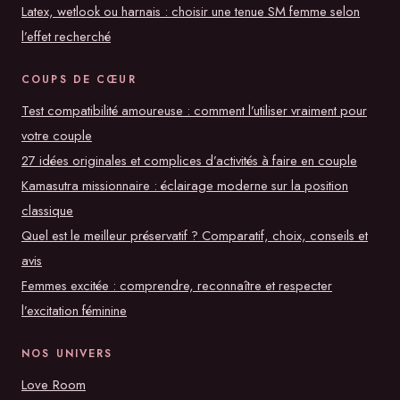
Latex, wetlook ou harnais : choisir une tenue SM femme selon
l’effet recherché
COUPS DE CŒUR
Test compatibilité amoureuse : comment l’utiliser vraiment pour
votre couple
27 idées originales et complices d’activités à faire en couple
Kamasutra missionnaire : éclairage moderne sur la position
classique
Quel est le meilleur préservatif ? Comparatif, choix, conseils et
avis
Femmes excitée : comprendre, reconnaître et respecter
l’excitation féminine
NOS UNIVERS
Love Room