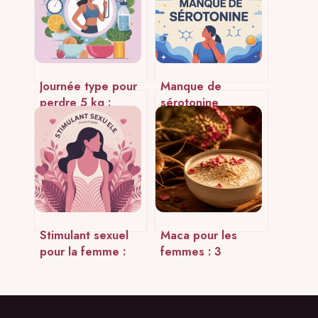
Journée type pour
Manque de
perdre 5 kg :
sérotonine
modèle concret,
symptômes : les
simple et réaliste
signes à repérer et
que faire
Stimulant sexuel
Maca pour les
pour la femme :
femmes : 3
options efficaces,
couleurs, 3
naturelles et avis
grammes et une
médicaux
solution naturelle
pour votre