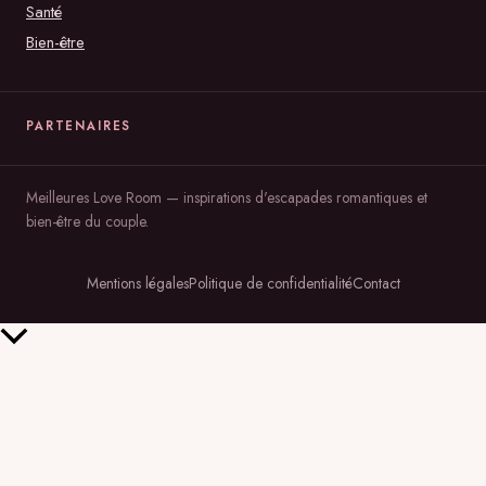
Santé
Bien-être
PARTENAIRES
Meilleures Love Room — inspirations d'escapades romantiques et
bien-être du couple.
Mentions légales
Politique de confidentialité
Contact
Retour
en
haut