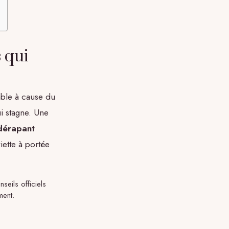
s qui
able à cause du
i stagne. Une
idérapant
iette à portée
seils officiels
ment.