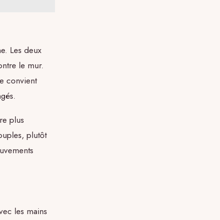
he. Les deux
ontre le mur.
le convient
ngés.
tre plus
uples, plutôt
ouvements
avec les mains