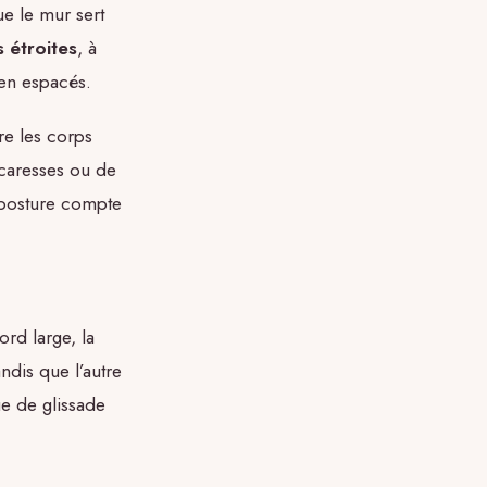
ue le mur sert
 étroites
, à
ien espacés.
tre les corps
x caresses ou de
 posture compte
rd large, la
ndis que l’autre
ue de glissade