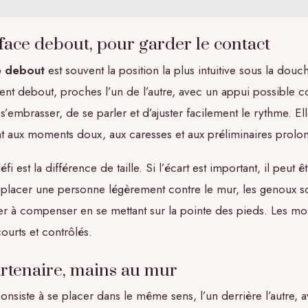
-face debout, pour garder le contact
e debout
est souvent la position la plus intuitive sous la douc
tent debout, proches l’un de l’autre, avec un appui possible c
s’embrasser, de se parler et d’ajuster facilement le rythme. El
nt aux moments doux, aux caresses et aux préliminaires prolo
fi est la différence de taille. Si l’écart est important, il peut ê
 placer une personne légèrement contre le mur, les genoux so
r à compenser en se mettant sur la pointe des pieds. Les m
courts et contrôlés.
rtenaire, mains au mur
consiste à se placer dans le même sens, l’un derrière l’autre, 