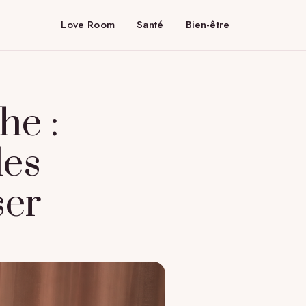
Love Room
Santé
Bien-être
he :
les
ser