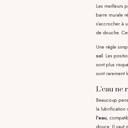
Les meilleurs p
barre murale ré
s’accrocher à u
de douche. Ces
Une règle simp
sol
. Les positi
sont plus risqu
sont rarement l
L’eau ne r
Beaucoup pensen
la lubrificatio
l’eau
, compatib
douce. Il vaut m