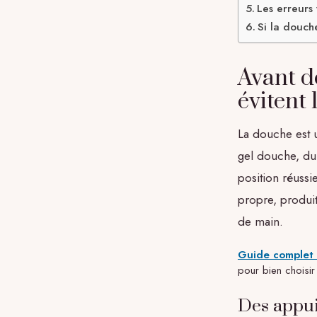
Les erreurs
Si la douche
Avant de
évitent 
La douche est u
gel douche, du
position réuss
propre, produit
de main.
Guide complet su
pour bien choisir 
Des appui