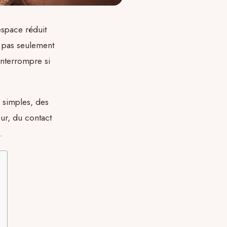
’espace réduit
c pas seulement
 interrompre si
 simples, des
eur, du contact
.