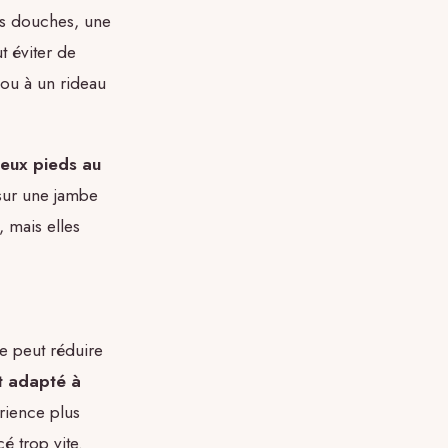
nes douches, une
t éviter de
e ou à un rideau
deux pieds au
 sur une jambe
, mais elles
le peut réduire
nt adapté à
érience plus
cé trop vite.