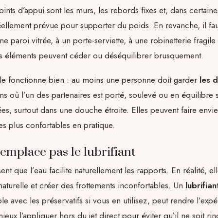
oints d’appui sont les murs, les rebords fixes et, dans certai
ellement prévue pour supporter du poids. En revanche, il fau
ne paroi vitrée, à un porte-serviette, à une robinetterie fragil
 éléments peuvent céder ou déséquilibrer brusquement.
le fonctionne bien : au moins une personne doit garder
les 
ons où l’un des partenaires est porté, soulevé ou en équilibre
ées, surtout dans une douche étroite. Elles peuvent faire envie
es plus confortables en pratique.
emplace pas le lubrifiant
t que l’eau facilite naturellement les rapports. En réalité, el
n naturelle et créer des frottements inconfortables. Un
lubrifia
le avec les préservatifs si vous en utilisez, peut rendre l’exp
ieux l’appliquer hors du jet direct pour éviter qu’il ne soit rin