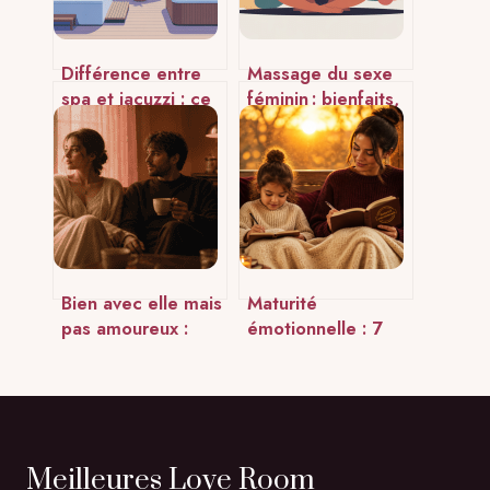
Différence entre
Massage du sexe
spa et jacuzzi : ce
féminin : bienfaits,
qu’il faut vraiment
techniques et
savoir
cadre respectueux
Bien avec elle mais
Maturité
pas amoureux :
émotionnelle : 7
confort sécurisant
étapes pour
ou impasse
transformer vos
sentimentale ?
réactions en
sérénité
relationnelle
Meilleures Love Room