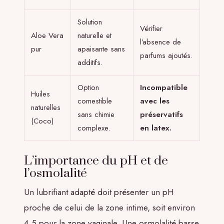
Solution
Vérifier
Aloe Vera
naturelle et
l’absence de
pur
apaisante sans
parfums ajoutés.
additifs.
Option
Incompatible
Huiles
comestible
avec les
naturelles
sans chimie
préservatifs
(Coco)
complexe.
en latex.
L’importance du pH et de
l’osmolalité
Un lubrifiant adapté doit présenter un pH
proche de celui de la zone intime, soit environ
4,5 pour la zone vaginale. Une osmolalité basse