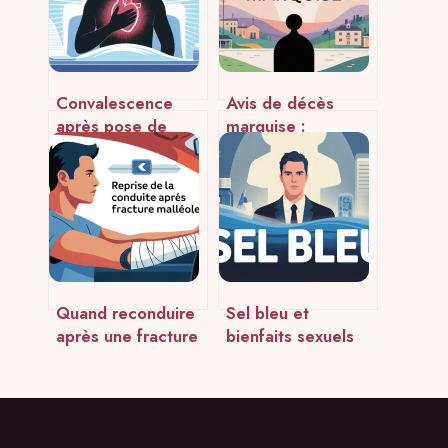
Convalescence
Avis de décès
après pose de
marquise :
défibrillateur :
démarches,
étapes, durée et
annonces et
précautions
accompagnement
local
Quand reconduire
Sel bleu et
après une fracture
bienfaits sexuels
de la malléole :
masculins mythe,
délais, risques et
risques et
critères
alternatives
naturelles