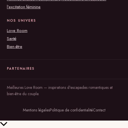
l’excitation féminine
NOS UNIVERS
Love Room
Santé
Bien-être
PARTENAIRES
Meilleures Love Room — inspirations d'escapades romantiques et
bien-être du couple.
Mentions légales
Politique de confidentialité
Contact
Retour