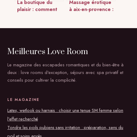
La boutique du
Massage érotique
plaisir : comment
à aix-en-provence :
choisir en ligne en
comment choisir
toute sérénité
une adresse fiable
Meilleures Love Room
Le magazine des escapades romantiques et du bien-être à
deux : love rooms d'exception, séjours avec spa privatif et
conseils pour cultiver la complicité.
LE MAGAZINE
Latex, wetlook ou harnais : choisir une tenue SM femme selon
l’effet recherché
Tondre les poils pubiens sans irritation : préparation, sens du
poil et soins après