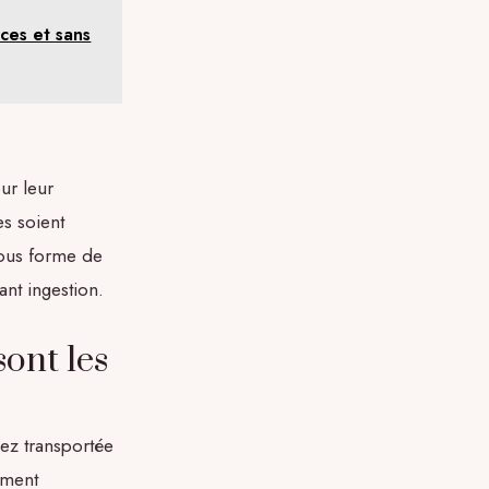
aces et sans
ur leur
s soient
sous forme de
nt ingestion.
sont les
vez transportée
ement