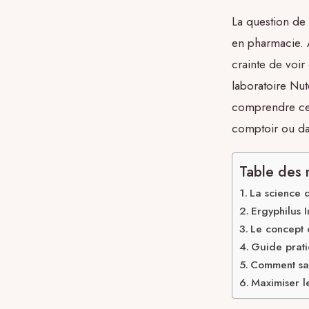
La question de 
en pharmacie. A
crainte de voir
laboratoire Nut
comprendre ce q
comptoir ou da
Table des 
La science d
Ergyphilus I
Le concept 
Guide prati
Comment sav
Maximiser le