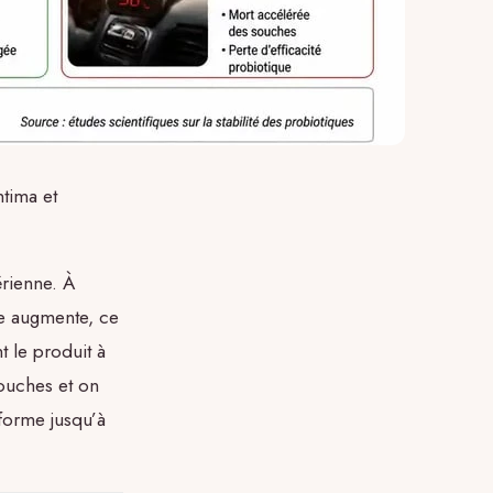
ntima et
érienne. À
re augmente, ce
 le produit à
ouches et on
nforme jusqu’à