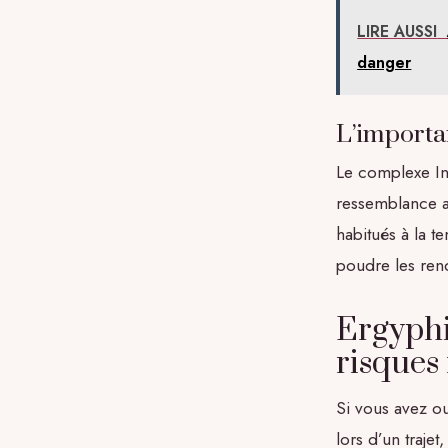
LIRE AUSSI
danger
L’importa
Le complexe Int
ressemblance av
habitués à la t
poudre les rend
Ergyphil
risques 
Si vous avez ou
lors d’un traje