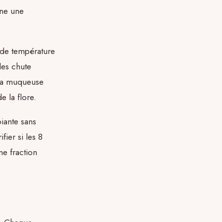
îne une
 de température
les chute
 la muqueuse
e la flore.
iante sans
fier si les 8
ne fraction