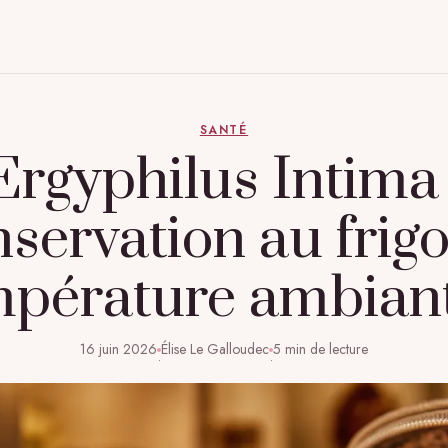
SANTÉ
Ergyphilus Intima 
servation au frig
mpérature ambiant
16 juin 2026
Élise Le Galloudec
5 min de lecture
·
·