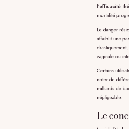
l’
efficacité t
mortalité progr
Le danger rési
affaiblit une pa
drastiquement,
vaginale ou inte
Certains utilis
noter de différe
milliards de bac
négligeable.
Le conc