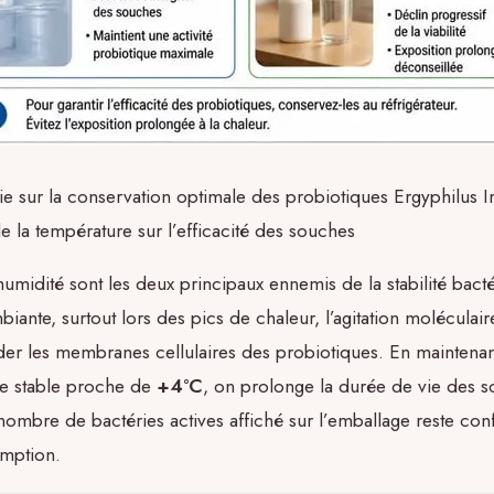
ie sur la conservation optimale des probiotiques Ergyphilus I
e la température sur l’efficacité des souches
’humidité sont les deux principaux ennemis de la stabilité bact
iante, surtout lors des pics de chaleur, l’agitation moléculai
er les membranes cellulaires des probiotiques. En maintenant
e stable proche de
+4°C
, on prolonge la durée de vie des s
 nombre de bactéries actives affiché sur l’emballage reste co
emption.