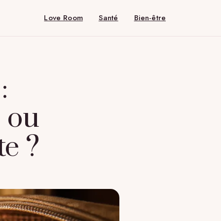
Love Room
Santé
Bien-être
:
o ou
e ?