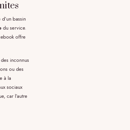
mites
e d’un bassin
e
du service.
cebook offre
s des inconnus
ions ou des
 à la
aux sociaux
e, car l’autre