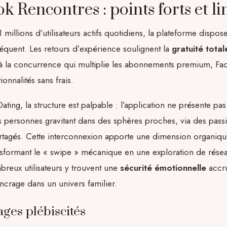
 Rencontres : points forts et li
 millions d’utilisateurs actifs quotidiens, la plateforme dispos
équent. Les retours d’expérience soulignent la
gratuité total
à la concurrence qui multiplie les abonnements premium, Fa
ionnalités sans frais.
ting, la structure est palpable : l’application ne présente pa
s personnes gravitant dans des sphères proches, via des pass
tagés. Cette interconnexion apporte une dimension organique
nsformant le « swipe » mécanique en une exploration de rése
breux utilisateurs y trouvent une
sécurité émotionnelle
accru
ancrage dans un univers familier.
ages plébiscités