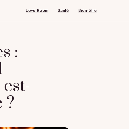
Love Room
Santé
Bien-être
s :
1
 est-
e ?