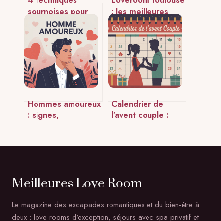
sournoises pour
: les meilleures
rendre une femme
adresses pour une
accro à vous
parenthèse
romantique
parfaite
Hommes amoureux
Calendrier de
: signes,
l’avent couple :
comportements et
idées originales
vérités à ne plus
pour 24 jours à
ignorer
deux
Meilleures Love Room
Le magazine des escapades romantiques et du bien-être à
deux : love rooms d'exception, séjours avec spa privatif et