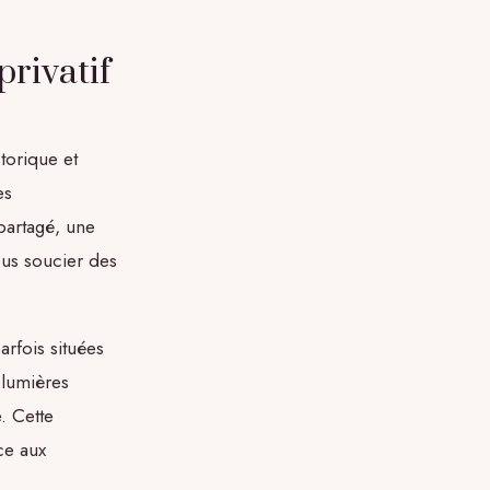
privatif
torique et
es
partagé, une
ous soucier des
arfois situées
 lumières
. Cette
ce aux