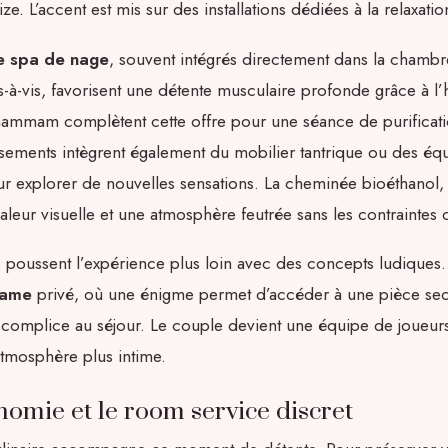
size. L’accent est mis sur des installations dédiées à la relaxation
le spa de nage
, souvent intégrés directement dans la chambr
is-à-vis, favorisent une détente musculaire profonde grâce à l
 hammam complètent cette offre pour une séance de purificat
issements intègrent également du mobilier tantrique ou des é
r explorer de nouvelles sensations. La cheminée bioéthanol, 
leur visuelle et une atmosphère feutrée sans les contraintes 
s poussent l’expérience plus loin avec des concepts ludiques. 
game
privé, où une énigme permet d’accéder à une pièce secr
complice au séjour. Le couple devient une équipe de joueurs
atmosphère plus intime.
nomie et le room service discret