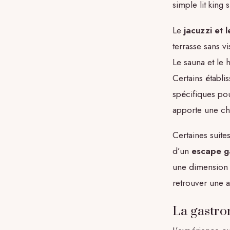
simple lit king 
Le
jacuzzi et 
terrasse sans v
Le sauna et le
Certains établ
spécifiques pou
apporte une cha
Certaines suite
d’un
escape 
une dimension 
retrouver une 
La gastro