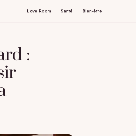
Love Room
Santé
Bien-être
rd :
sir
a