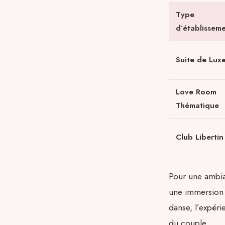
Type
d’établissem
Suite de Lux
Love Room
Thématique
Club Libertin
Pour une ambia
une immersion d
danse, l’expéri
du couple.