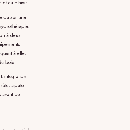
 et au plaisir.
e ou sur une
’hydrothérapie.
ion à deux.
quipements
quant à elle,
du bois.
L’intégration
ète, ajoute
 avant de