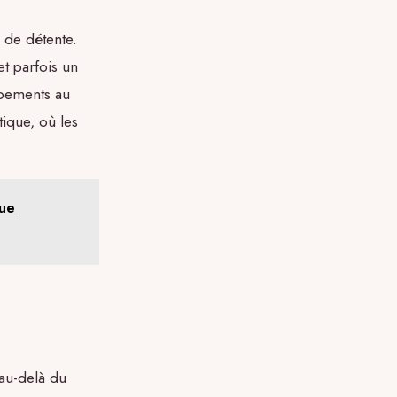
s de détente.
t parfois un
ipements au
tique, où les
que
au-delà du