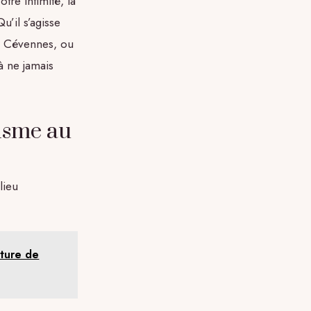
re intimité, la
’il s’agisse
s Cévennes, ou
à ne jamais
isme au
lieu
sture de