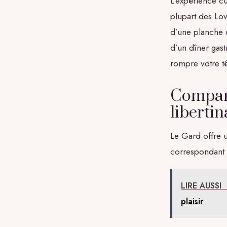
L’expérience c
plupart des Lo
d’une planche 
d’un dîner gas
rompre votre tê
Compara
liberti
Le Gard offre un
correspondant à
LIRE AUSSI
plaisir