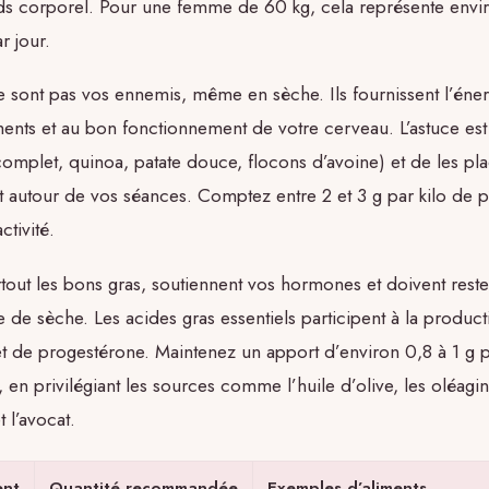
ids corporel. Pour une femme de 60 kg, cela représente envi
r jour.
 sont pas vos ennemis, même en sèche. Ils fournissent l’éner
ents et au bon fonctionnement de votre cerveau. L’astuce est 
 complet, quinoa, patate douce, flocons d’avoine) et de les pl
t autour de vos séances. Comptez entre 2 et 3 g par kilo de 
ctivité.
rtout les bons gras, soutiennent vos hormones et doivent reste
e sèche. Les acides gras essentiels participent à la product
t de progestérone. Maintenez un apport d’environ 0,8 à 1 g p
 en privilégiant les sources comme l’huile d’olive, les oléagin
 l’avocat.
ent
Quantité recommandée
Exemples d’aliments