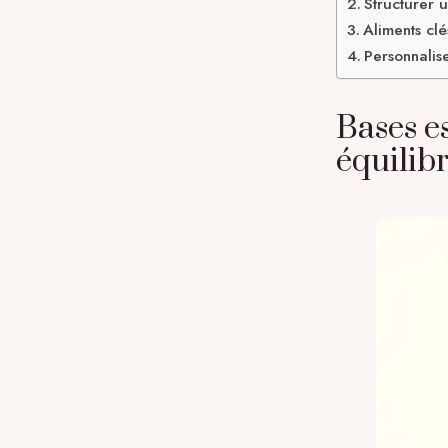
Structurer 
Aliments cl
Personnalis
Bases e
équilib