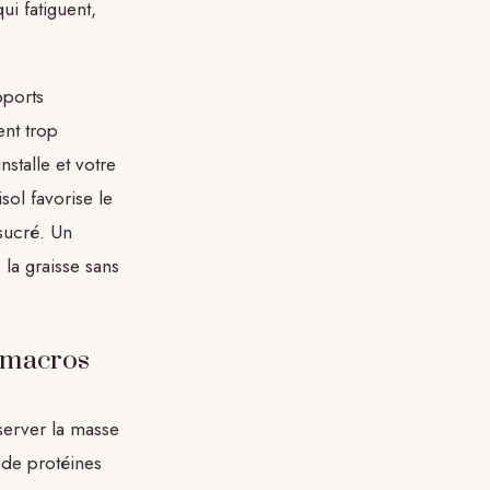
ui fatiguent,
pports
ent trop
nstalle et votre
sol favorise le
sucré. Un
la graisse sans
s macros
server la masse
 de protéines