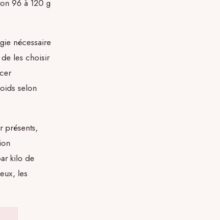
ron 96 à 120 g
gie nécessaire
de les choisir
acer
poids selon
r présents,
ion
ar kilo de
eux, les