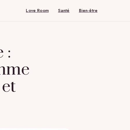
Love Room
Santé
Bien-être
 :
amme
 et