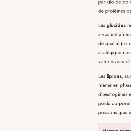
par kilo de po
de protéines pa
Les
glucides
ne
à vos entraînem
de qualité (riz
stratégiquemen
votre niveau d’a
Les
lipides
, su
même en phase d
d’œstrogènes e
poids corporel,
poissons gras et
Macronutrim