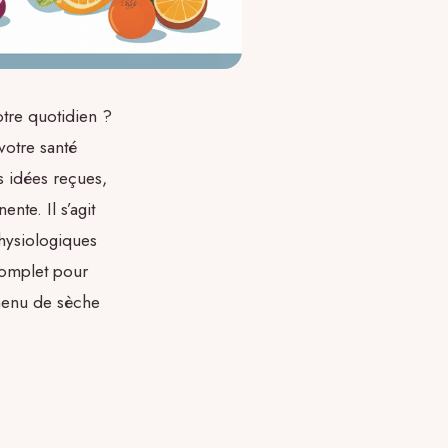
otre quotidien ?
votre santé
s idées reçues,
nte. Il s’agit
physiologiques
 complet pour
 menu de sèche