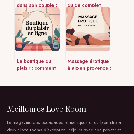
dans son couple :
guide complet
conseils concrets
pour une escapade
pour raviver la
érotique en toute
flamme
sécurité
La boutique du
Massage érotique
plaisir : comment
à aix-en-provence :
choisir en ligne en
comment choisir
toute sérénité
une adresse fiable
Meilleures Love Room
Le magazine des escapades romantiques et du bien-être à
deux : love rooms d'exception, séjours avec spa privatif et