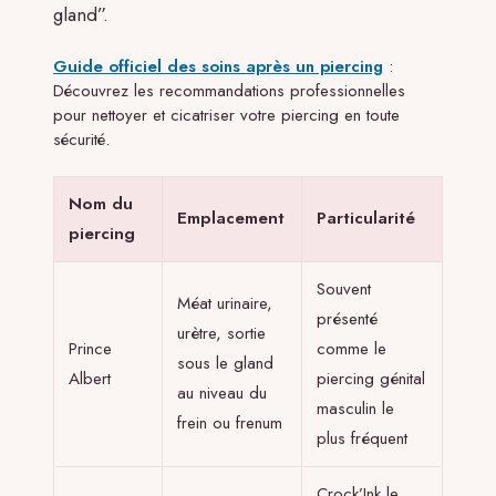
gland”.
Guide officiel des soins après un piercing
:
Découvrez les recommandations professionnelles
pour nettoyer et cicatriser votre piercing en toute
sécurité.
Nom du
Emplacement
Particularité
piercing
Souvent
Méat urinaire,
présenté
urètre, sortie
Prince
comme le
sous le gland
Albert
piercing génital
au niveau du
masculin le
frein ou frenum
plus fréquent
Crock’Ink le