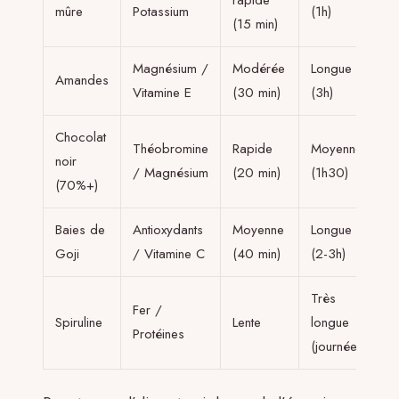
mûre
Potassium
(1h)
(15 min)
Magnésium /
Modérée
Longue
Amandes
Vitamine E
(30 min)
(3h)
Chocolat
Théobromine
Rapide
Moyenne
noir
/ Magnésium
(20 min)
(1h30)
(70%+)
Baies de
Antioxydants
Moyenne
Longue
Goji
/ Vitamine C
(40 min)
(2-3h)
Très
Fer /
Spiruline
Lente
longue
Protéines
(journée)