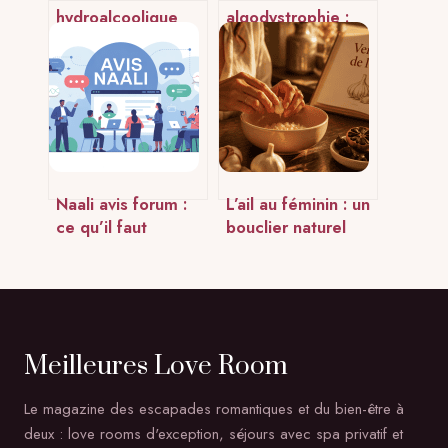
hydroalcoolique
algodystrophie :
périmé : risques,
comprendre les
efficacité et bons
erreurs de
réflexes
diagnostic et agir
vite
Naali avis forum :
L’ail au féminin : un
ce qu’il faut
bouclier naturel
vraiment savoir
pour l’immunité, le
avant de vous
cœur et la sphère
lancer
intime
Meilleures Love Room
Le magazine des escapades romantiques et du bien-être à
deux : love rooms d'exception, séjours avec spa privatif et