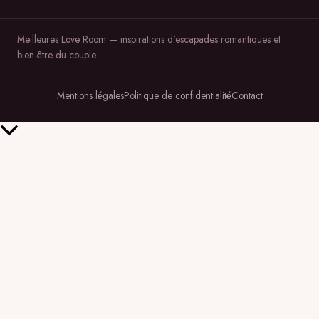
Meilleures Love Room — inspirations d'escapades romantiques et
bien-être du couple.
Mentions légales
Politique de confidentialité
Contact
Retour
en
haut