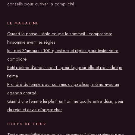
conseils pour cultiver la complicité.
LE MAGAZINE
Quand la phase lutéale coupe le sommeil : comprendre
l’insomnie avant les règles
Jeu des Z'amours : 100 questions et règles pour tester votre
complicité
Petit poème d’amour court : pour lui, pour elle et pour dire je
t’aime
Prendre du temps pour soi sans culpabiliser, même avec un
agenda chargé
Quand une femme lui plaît, un homme oscille entre désir, peur
du rejet et envie d’approcher
COUPS DE CŒUR
Test compatibilité amoureuse : comment l’utiliser vraiment pour