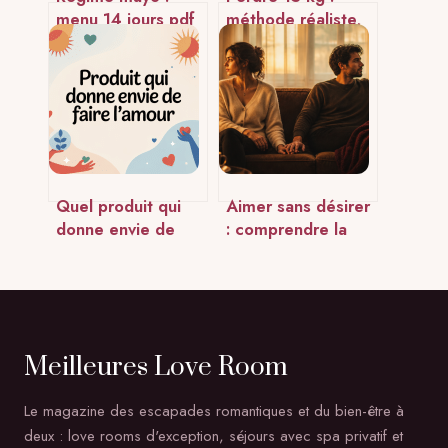
menu 14 jours pdf
méthode réaliste,
à télécharger et
étapes clés et
conseils essentiels
erreurs à éviter
Quel produit qui
Aimer sans désirer
donne envie de
: comprendre la
faire l’amour :
dissociation entre
solutions efficaces
amour et libido
et sécuritaires
pour sortir de
l’impasse
Meilleures Love Room
Le magazine des escapades romantiques et du bien-être à
deux : love rooms d'exception, séjours avec spa privatif et