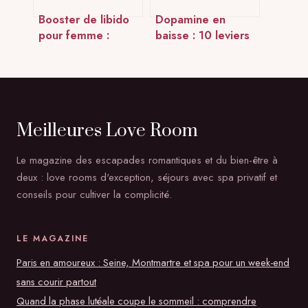
Booster de libido
Dopamine en
pour femme :
baisse : 10 leviers
solutions efficaces
naturels pour
et conseils fiables
restaurer votre
motivation et votre
énergie
Meilleures Love Room
Le magazine des escapades romantiques et du bien-être à
deux : love rooms d'exception, séjours avec spa privatif et
conseils pour cultiver la complicité.
LE MAGAZINE
Paris en amoureux : Seine, Montmartre et spa pour un week-end
sans courir partout
Quand la phase lutéale coupe le sommeil : comprendre