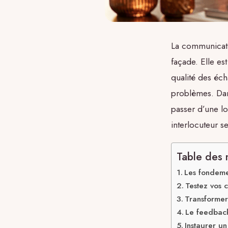
La communicati
façade. Elle es
qualité des éch
problèmes. Dan
passer d’une l
interlocuteur s
Table des 
Les fondeme
Testez vos 
Transformer
Le feedback 
Instaurer u