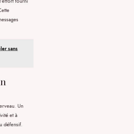
effort fourni
Cette
 messages
ler sans
en
cerveau. Un
vité et à
u défensif.