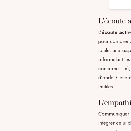
L’écoute 
L’
écoute activ
pour comprendr
totale, une sus
reformulant les
concerne… »), 
d’onde. Cette é
inutiles.
L’empathi
Communiquer p
intégrer celui de