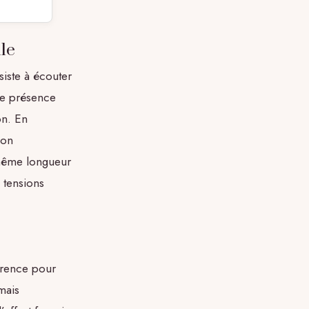
le
siste à écouter
ne présence
on. En
ion
 même longueur
 tensions
érence pour
mais