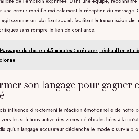
validité de l’émotion exprimée. Dans une équipe, reconnaître l’
er une erreur modifie radicalement la réception du message. 
agit comme un lubrifiant social, facilitant la transmission de
ritiques sans rompre le lien de confiance.
Massage du dos en 45 minutes : préparer, réchauffer et cib
colonne
rmer son langage pour gagner 
té
ots influence directement la réaction émotionnelle de notre 
vers les solutions active des zones cérébrales liées à la créati
ndis qu’un langage accusateur déclenche le mode « survie » o