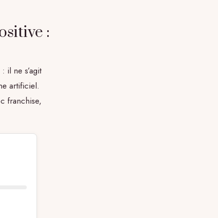
itive :
 il ne s’agit
 artificiel.
c franchise,